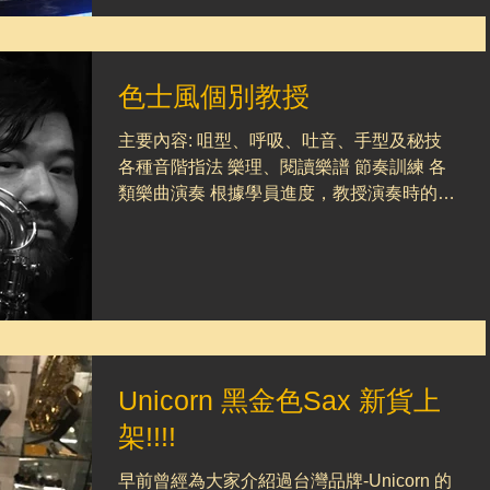
色士風個別教授
主要內容: 咀型、呼吸、吐音、手型及秘技
各種音階指法 樂理、閱讀樂譜 節奏訓練 各
類樂曲演奏 根據學員進度，教授演奏時的各
種裝飾及即興技巧及進階技術 學員學習進度
達到一定程度，會安排學員參加或組織樂團
* 可提供購買樂器的專業意見予學員參考 導
師 : Tyson...
Unicorn 黑金色Sax 新貨上
架!!!!
早前曾經為大家介紹過台灣品牌-Unicorn 的