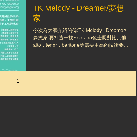
TK Melody - Dreamer/夢想
家
今次為大家介紹的係:TK Melody - Dreamer/
夢想家 要打造一枝Soprano色士風對比其他
alto，tenor，baritone等需要更高的技術要
求，不過TK在這方面因擁有多年經驗，並且
對樂器製造要求一絲不苟，故旗下生產的高
音色士風近年都得到各方不錯的評...
1
2
3