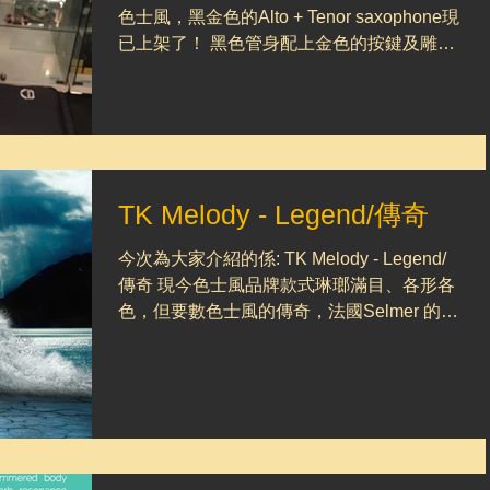
色士風，黑金色的Alto + Tenor saxophone現
已上架了！ 黑色管身配上金色的按鍵及雕
花，令樂器顯現神秘而高不可攀的氣質，但
Unicorn專注設計，讓樂手以入門樂器的價
錢，得到進階樂器的享受，一於快d來選購
啦!...
TK Melody - Legend/傳奇
今次為大家介紹的係: TK Melody - Legend/
傳奇 現今色士風品牌款式琳瑯滿目、各形各
色，但要數色士風的傳奇，法國Selmer 的
Mark VI當之無愧。此管得到眾多知名樂手使
用及加持，加上Mark VI早已停產多年，令它
更顯彌足珍貴。 TK...