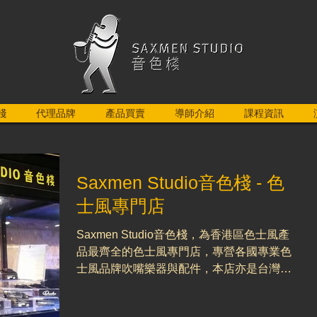
棧
代理品牌
產品買賣
導師介紹
課程資訊
Saxmen Studio音色棧 - 色
士風專門店
Saxmen Studio音色棧，為香港區色士風產
品最齊全的色士風專門店，專營各國專業色
士風品牌吹嘴樂器與配件，本店亦是台灣Tk
Saxophone(Since1948)，Drake,Theo
Wanne, Rovner...