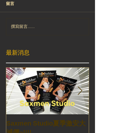
留言
撰寫留言......
最新消息
Bebop Classic
Saxmen Studio夏季激安大
Drake Mouthp
減價~!!!!