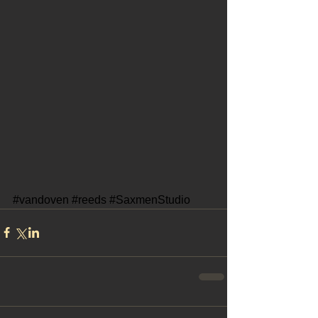
#vandoven
#reeds
#SaxmenStudio